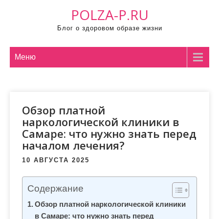
П
POLZA-P.RU
р
Блог о здоровом образе жизни
о
м
о
Меню
т
а
т
Обзор платной
ь
наркологической клиники в
к
Самаре: что нужно знать перед
с
началом лечения?
о
д
10 АВГУСТА 2025
е
р
Содержание
ж
Обзор платной наркологической клиники
и
в Самаре: что нужно знать перед