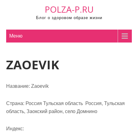
П
POLZA-P.RU
р
Блог о здоровом образе жизни
о
м
о
Меню
т
а
ZAOEVIK
т
ь
к
с
Название:
Zaoevik
о
д
Страна:
Россия Тульская область Россия, Тульская
е
область, Заокский район, село Домнино
р
ж
Индекс:
и