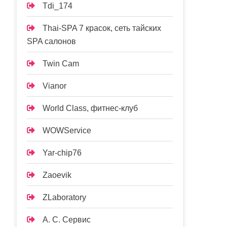
Tdi_174
Thai-SPA 7 красок, сеть тайских
SPA салонов
Twin Cam
Vianor
World Class, фитнес-клуб
WOWService
Yar-chip76
Zaoevik
ZLaboratory
А. С. Сервис