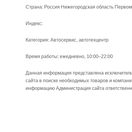
м
Страна:
Россия Нижегородская область Первом
о
м
Индекс:
у
Категория:
Автосервис, автотехцентр
Время работы:
ежедневно, 10:00–22:00
Данная информация представлена исключитель
сайта в поиске необходимых товаров и компан
информацию Администрация сайта ответственно