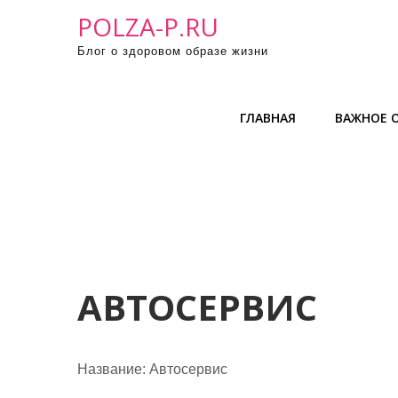
П
POLZA-P.RU
р
Блог о здоровом образе жизни
о
м
о
ГЛАВНАЯ
ВАЖНОЕ О
т
а
т
ь
к
с
о
д
АВТОСЕРВИС
е
р
ж
Название:
Автосервис
и