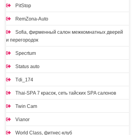
PitStop
RemZona-Auto
Sofia, фирменный салон межкомнатных дверей
и перегородок
Specrtum
Status auto
Tdi_174
Thai-SPA 7 красок, сеть тайских SPA салонов
Twin Cam
Vianor
World Class, фитнес-клуб