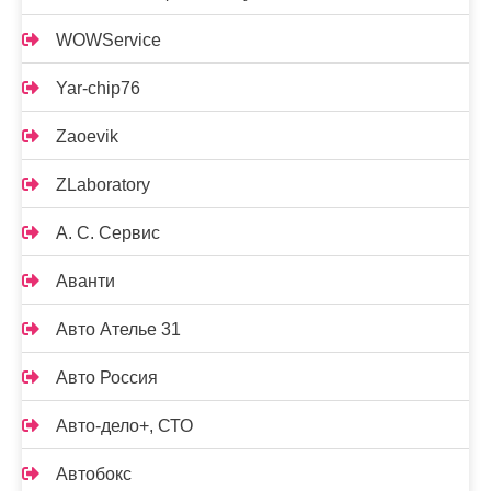
WOWService
Yar-chip76
Zaoevik
ZLaboratory
А. С. Сервис
Аванти
Авто Ателье 31
Авто Россия
Авто-дело+, СТО
Автобокс