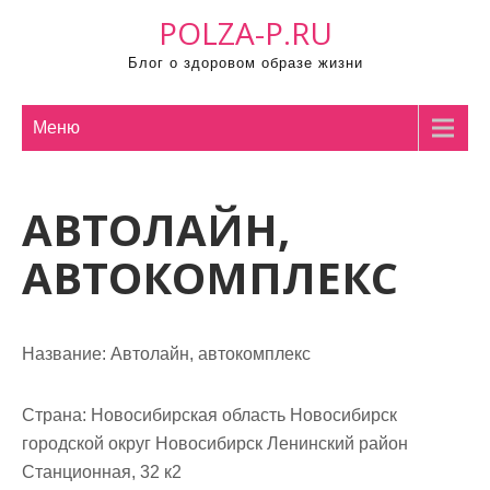
П
POLZA-P.RU
р
Блог о здоровом образе жизни
о
м
о
Меню
т
а
АВТОЛАЙН,
т
ь
АВТОКОМПЛЕКС
к
с
о
Название:
Автолайн, автокомплекс
д
е
р
Страна:
Новосибирская область Новосибирск
ж
городской округ Новосибирск Ленинский район
и
Станционная, 32 к2