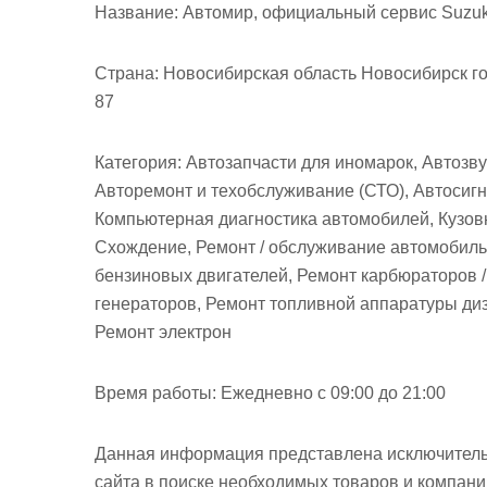
м
Название:
Автомир, официальный сервис Suzuk
о
м
Страна:
Новосибирская область Новосибирск го
у
87
Категория:
Автозапчасти для иномарок, Автозву
Авторемонт и техобслуживание (СТО), Автосиг
Компьютерная диагностика автомобилей, Кузовн
Схождение, Ремонт / обслуживание автомобиль
бензиновых двигателей, Ремонт карбюраторов /
генераторов, Ремонт топливной аппаратуры диз
Ремонт электрон
Время работы:
Ежедневно с 09:00 до 21:00
Данная информация представлена исключитель
сайта в поиске необходимых товаров и компан