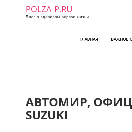
П
POLZA-P.RU
р
Блог о здоровом образе жизни
о
м
о
ГЛАВНАЯ
ВАЖНОЕ О
т
а
т
ь
к
с
о
д
АВТОМИР, ОФИ
е
SUZUKI
р
ж
и