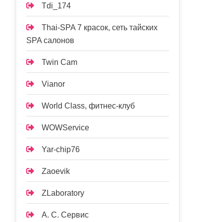
Tdi_174
Thai-SPA 7 красок, сеть тайских
SPA салонов
Twin Cam
Vianor
World Class, фитнес-клуб
WOWService
Yar-chip76
Zaoevik
ZLaboratory
А. С. Сервис