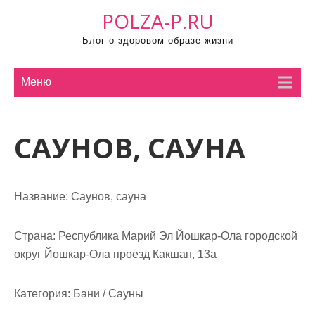
П
POLZA-P.RU
р
Блог о здоровом образе жизни
о
м
о
Меню
т
а
САУНОВ, САУНА
т
ь
к
с
Название:
Саунов, сауна
о
д
Страна:
Республика Марий Эл Йошкар-Ола городской
е
округ Йошкар-Ола проезд Какшан, 13а
р
ж
Категория:
Бани / Сауны
и