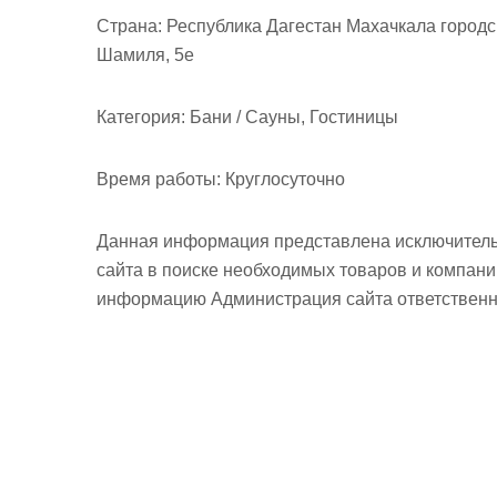
м
Страна:
Республика Дагестан Махачкала городс
о
Шамиля, 5е
м
у
Категория:
Бани / Сауны, Гостиницы
Время работы:
Круглосуточно
Данная информация представлена исключитель
сайта в поиске необходимых товаров и компан
информацию Администрация сайта ответственно