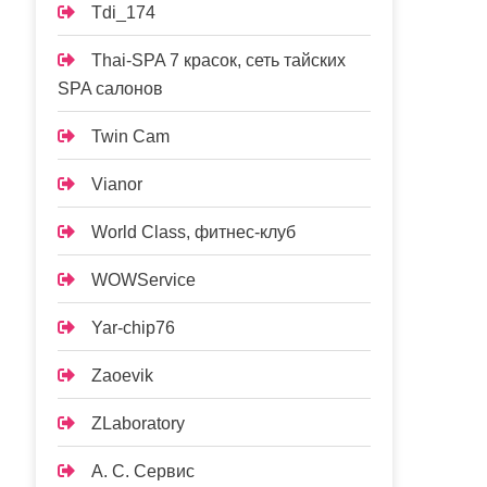
Tdi_174
Thai-SPA 7 красок, сеть тайских
SPA салонов
Twin Cam
Vianor
World Class, фитнес-клуб
WOWService
Yar-chip76
Zaoevik
ZLaboratory
А. С. Сервис