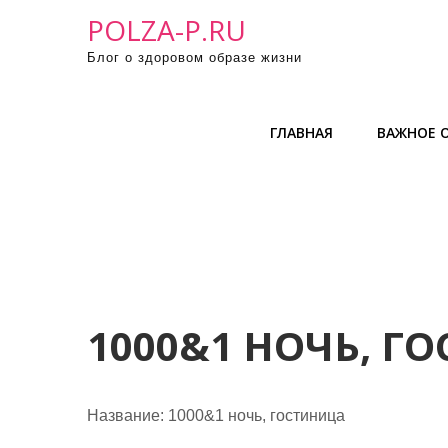
П
POLZA-P.RU
р
Блог о здоровом образе жизни
о
м
о
ГЛАВНАЯ
ВАЖНОЕ О
т
а
т
ь
к
с
о
д
1000&1 НОЧЬ, Г
е
р
ж
Название:
1000&1 ночь, гостиница
и