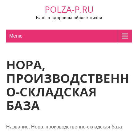
П
POLZA-P.RU
р
Блог о здоровом образе жизни
о
м
о
Меню
т
а
НОРА,
т
ь
ПРОИЗВОДСТВЕНН
к
с
О-СКЛАДСКАЯ
о
БАЗА
д
е
р
ж
Название:
Нора, производственно-складская база
и