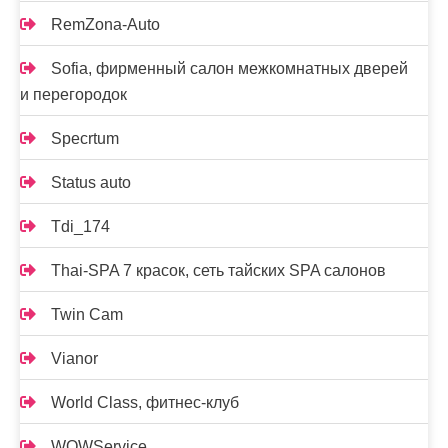
RemZona-Auto
Sofia, фирменный салон межкомнатных дверей
и перегородок
Specrtum
Status auto
Tdi_174
Thai-SPA 7 красок, сеть тайских SPA салонов
Twin Cam
Vianor
World Class, фитнес-клуб
WOWService