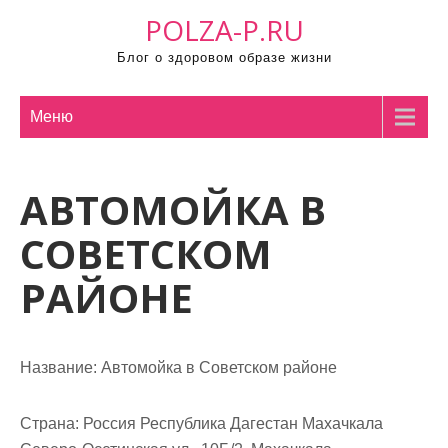
П
POLZA-P.RU
р
Блог о здоровом образе жизни
о
м
о
Меню
т
а
АВТОМОЙКА В
т
ь
СОВЕТСКОМ
к
с
РАЙОНЕ
о
д
е
Название:
Автомойка в Советском районе
р
ж
Страна:
Россия Республика Дагестан Махачкала
и