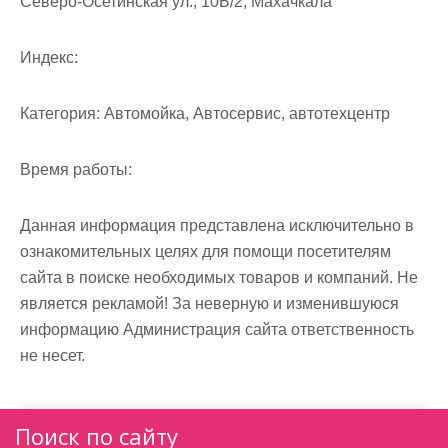
Северо-Осетинская ул., 10Б/2, Махачкала
м
о
Индекс:
м
у
Категория:
Автомойка, Автосервис, автотехцентр
Время работы:
Данная информация представлена исключительно в
ознакомительных целях для помощи посетителям
сайта в поиске необходимых товаров и компаний. Не
является рекламой! За неверную и изменившуюся
информацию Администрация сайта ответственность
не несет.
Поиск по сайту