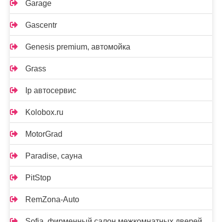
Garage
Gascentr
Genesis premium, автомойка
Grass
Ip автосервис
Kolobox.ru
MotorGrad
Paradise, сауна
PitStop
RemZona-Auto
Sofia, фирменный салон межкомнатных дверей