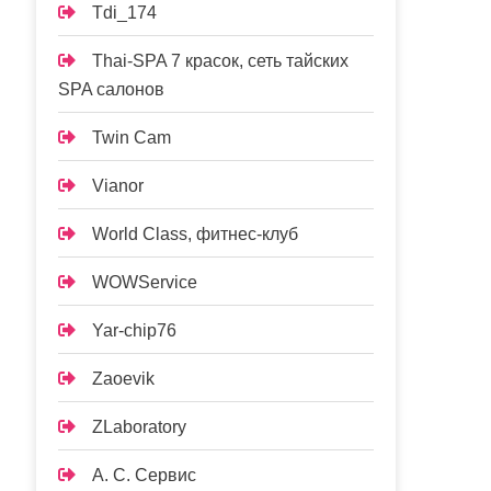
Tdi_174
Thai-SPA 7 красок, сеть тайских
SPA салонов
Twin Cam
Vianor
World Class, фитнес-клуб
WOWService
Yar-chip76
Zaoevik
ZLaboratory
А. С. Сервис