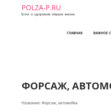
П
POLZA-P.RU
р
Блог о здоровом образе жизни
о
м
о
ГЛАВНАЯ
ВАЖНОЕ О
т
а
т
ь
к
с
о
д
ФОРСАЖ, АВТО
е
р
ж
Название:
Форсаж, автомойка
и