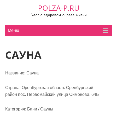
П
POLZA-P.RU
р
Блог о здоровом образе жизни
о
м
о
Меню
т
а
САУНА
т
ь
к
с
Название:
Сауна
о
д
Страна:
Оренбургская область Оренбургский
е
район пос. Первомайский улица Симонова, 64Б
р
ж
Категория:
Бани / Сауны
и