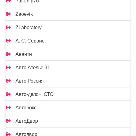
Yar-chip76
Zaoevik
ZLaboratory
А. С. Сервис
Аванти
Авто Ателье 31
Авто Россия
Авто-дело+, СТО
Автобокс
АвтоДвор
Автодвор