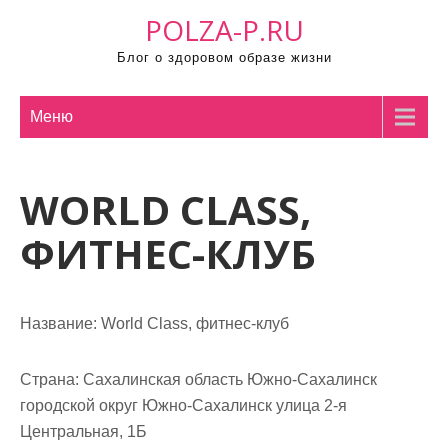
П
POLZA-P.RU
р
Блог о здоровом образе жизни
о
м
о
Меню
т
а
WORLD CLASS,
т
ь
ФИТНЕС-КЛУБ
к
с
о
Название:
World Class, фитнес-клуб
д
е
р
Страна:
Сахалинская область Южно-Сахалинск
ж
городской округ Южно-Сахалинск улица 2-я
и
Центральная, 1Б