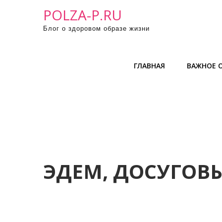
П
POLZA-P.RU
р
Блог о здоровом образе жизни
о
м
о
ГЛАВНАЯ
ВАЖНОЕ О
т
а
т
ь
к
с
о
д
ЭДЕМ, ДОСУГОВ
е
р
ж
и