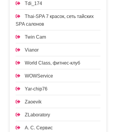
Tdi_174
Thai-SPA 7 красок, сеть тайских
SPA салонов
Twin Cam
Vianor
World Class, фитнес-клуб
WOWService
Yar-chip76
Zaoevik
ZLaboratory
А. С. Сервис