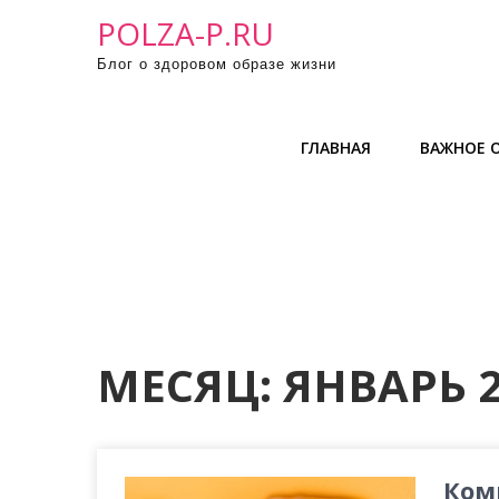
П
POLZA-P.RU
р
Блог о здоровом образе жизни
о
м
о
ГЛАВНАЯ
ВАЖНОЕ О
т
а
т
ь
к
с
о
д
МЕСЯЦ:
ЯНВАРЬ 
е
р
ж
и
Ком