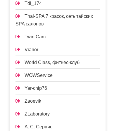
Tdi_174
Thai-SPA 7 красок, сеть тайских
SPA салонов
Twin Cam
Vianor
World Class, фитнес-клуб
WOWService
Yar-chip76
Zaoevik
ZLaboratory
А. С. Сервис