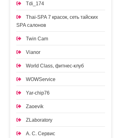
Tdi_174
Thai-SPA 7 красок, сеть тайских
SPA салонов
Twin Cam
Vianor
World Class, фитнес-клуб
WOWService
Yar-chip76
Zaoevik
ZLaboratory
А. С. Сервис