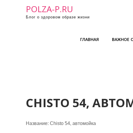
П
POLZA-P.RU
р
Блог о здоровом образе жизни
о
м
о
ГЛАВНАЯ
ВАЖНОЕ О
т
а
т
ь
к
с
о
д
CHISTO 54, АВТ
е
р
ж
Название:
Chisto 54, автомойка
и