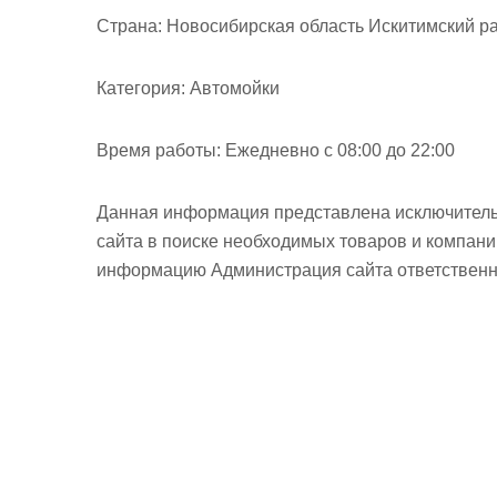
м
Страна:
Новосибирская область Искитимский ра
о
м
Категория:
Автомойки
у
Время работы:
Ежедневно с 08:00 до 22:00
Данная информация представлена исключитель
сайта в поиске необходимых товаров и компан
информацию Администрация сайта ответственно