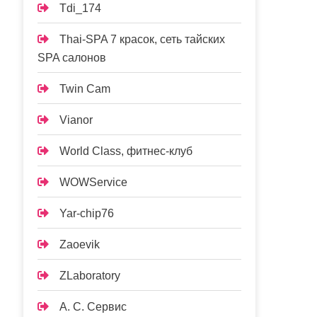
Tdi_174
Thai-SPA 7 красок, сеть тайских
SPA салонов
Twin Cam
Vianor
World Class, фитнес-клуб
WOWService
Yar-chip76
Zaoevik
ZLaboratory
А. С. Сервис