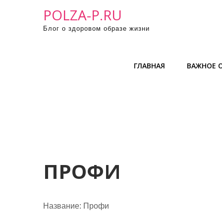
П
POLZA-P.RU
р
Блог о здоровом образе жизни
о
м
о
ГЛАВНАЯ
ВАЖНОЕ О
т
а
т
ь
к
с
о
д
ПРОФИ
е
р
ж
Название:
Профи
и