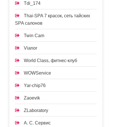
Tdi_174
Thai-SPA 7 красок, сеть тайских
SPA салонов
Twin Cam
Vianor
World Class, фитнес-клуб
WOWService
Yar-chip76
Zaoevik
ZLaboratory
А. С. Сервис