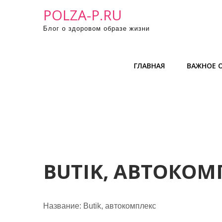
П
POLZA-P.RU
р
Блог о здоровом образе жизни
о
м
о
ГЛАВНАЯ
ВАЖНОЕ О
т
а
т
ь
к
с
о
д
BUTIK, АВТОКОМ
е
р
ж
Название:
Butik, автокомплекс
и