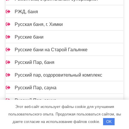
РЖД, баня
Русская баня, г. Химки
Русские бани
Русские бани на Старой Гальянке
Русский Пар, баня
Русский пар, оздоровительный комплекс
Русский Пар, сауна
Русский Пар, сауна
Этот веб-сайт использует файлы cookie для улучшения
Русский финн, баня-сауна
пользовательского опыта. Продолжая пользоваться сайтом, вы
даете согласие на использование файлов cookie.
OK
С легким паром, баня