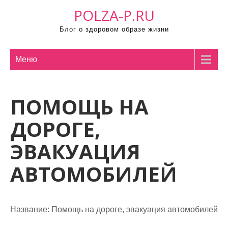
П
POLZA-P.RU
р
Блог о здоровом образе жизни
о
м
о
Меню
т
а
ПОМОЩЬ НА
т
ь
ДОРОГЕ,
к
с
ЭВАКУАЦИЯ
о
АВТОМОБИЛЕЙ
д
е
р
ж
Название:
Помощь на дороге, эвакуация автомобилей
и