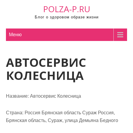
П
POLZA-P.RU
р
Блог о здоровом образе жизни
о
м
о
Меню
т
а
АВТОСЕРВИС
т
ь
КОЛЕСНИЦА
к
с
о
Название:
Автосервис Колесница
д
е
р
Страна:
Россия Брянская область Сураж Россия,
ж
Брянская область, Сураж, улица Демьяна Бедного
и