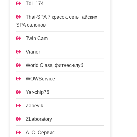
Tdi_174
Thai-SPA 7 красок, сеть тайских
SPA салонов
Twin Cam
Vianor
World Class, фитнес-клуб
WOWService
Yar-chip76
Zaoevik
ZLaboratory
А. С. Сервис