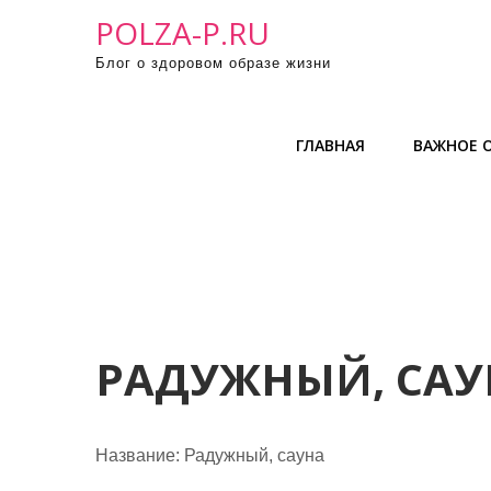
П
POLZA-P.RU
р
Блог о здоровом образе жизни
о
м
о
ГЛАВНАЯ
ВАЖНОЕ О
т
а
т
ь
к
с
о
д
РАДУЖНЫЙ, САУ
е
р
ж
Название:
Радужный, сауна
и