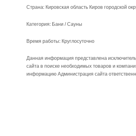
м
Страна:
Кировская область Киров городской окр
о
м
Категория:
Бани / Сауны
у
Время работы:
Круглосуточно
Данная информация представлена исключитель
сайта в поиске необходимых товаров и компан
информацию Администрация сайта ответственно