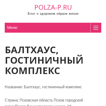
П
POLZA-P.RU
р
Блог о здоровом образе жизни
о
м
о
Меню
т
а
БАЛТХАУС,
т
ь
ГОСТИНИЧНЫЙ
к
с
КОМПЛЕКС
о
д
е
Название:
Балтхаус, гостиничный комплекс
р
ж
Страна:
Псковская область Псков городской
и