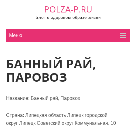
П
POLZA-P.RU
р
Блог о здоровом образе жизни
о
м
о
Меню
т
а
БАННЫЙ РАЙ,
т
ь
ПАРОВОЗ
к
с
о
Название:
Банный рай, Паровоз
д
е
р
Страна:
Липецкая область Липецк городской
ж
округ Липецк Советский округ Коммунальная, 10
и