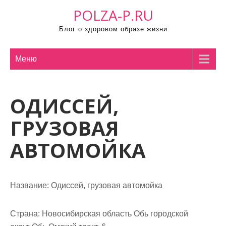
П
POLZA-P.RU
р
Блог о здоровом образе жизни
о
м
о
Меню
т
а
ОДИССЕЙ,
т
ь
ГРУЗОВАЯ
к
с
АВТОМОЙКА
о
д
е
Название:
Одиссей, грузовая автомойка
р
ж
Страна:
Новосибирская область Обь городской
и