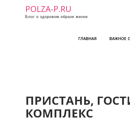
П
POLZA-P.RU
р
Блог о здоровом образе жизни
о
м
о
ГЛАВНАЯ
ВАЖНОЕ О
т
а
т
ь
к
с
о
д
ПРИСТАНЬ, ГОС
е
КОМПЛЕКС
р
ж
и