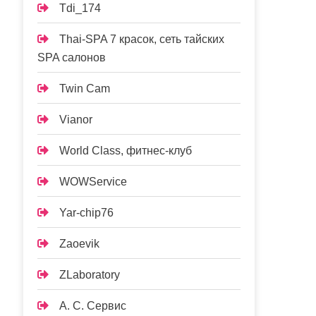
Tdi_174
Thai-SPA 7 красок, сеть тайских
SPA салонов
Twin Cam
Vianor
World Class, фитнес-клуб
WOWService
Yar-chip76
Zaoevik
ZLaboratory
А. С. Сервис