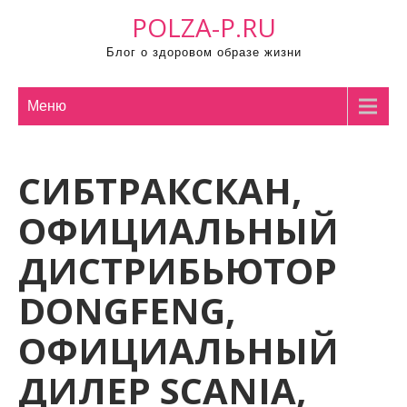
П
POLZA-P.RU
р
Блог о здоровом образе жизни
о
м
о
Меню
т
а
СИБТРАКСКАН,
т
ь
ОФИЦИАЛЬНЫЙ
к
с
ДИСТРИБЬЮТОР
о
DONGFENG,
д
е
ОФИЦИАЛЬНЫЙ
р
ж
ДИЛЕР SCANIA,
и