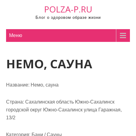
П
POLZA-P.RU
р
Блог о здоровом образе жизни
о
м
о
Меню
т
а
НЕМО, САУНА
т
ь
к
с
Название:
Немо, сауна
о
д
Страна:
Сахалинская область Южно-Сахалинск
е
городской округ Южно-Сахалинск улица Гаражная,
р
13/2
ж
и
Категория:
Бани / Сауны