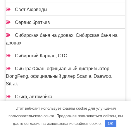
Свет Аюрведы
Сервис братьев
Сибирская баня на дровах, Сибирская баня на
дровах
Сибирский Кардан, СТО
СибТракСкан, официальный дистрибьютор
DongFeng, официальный дилер Scania, Daewoo,
Sitrak
Скиф, автомойка
Этот веб-сайт использует файлы cookie для улучшения
Скорпион, сауна
пользовательского опыта. Продолжая пользоваться сайтом, вы
Сон у моря, комплекс отдыха
даете согласие на использование файлов cookie.
OK