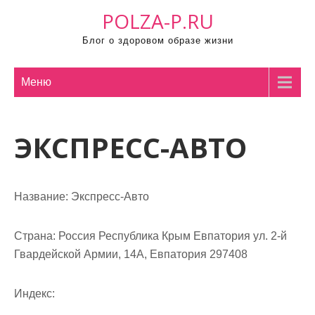
П
POLZA-P.RU
р
Блог о здоровом образе жизни
о
м
о
Меню
т
а
ЭКСПРЕСС-АВТО
т
ь
к
с
Название:
Экспресс-Авто
о
д
Страна:
Россия Республика Крым Евпатория ул. 2-й
е
Гвардейской Армии, 14А, Евпатория 297408
р
ж
Индекс:
и