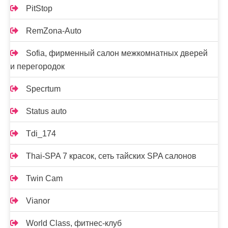
PitStop
RemZona-Auto
Sofia, фирменный салон межкомнатных дверей
и перегородок
Specrtum
Status auto
Tdi_174
Thai-SPA 7 красок, сеть тайских SPA салонов
Twin Cam
Vianor
World Class, фитнес-клуб