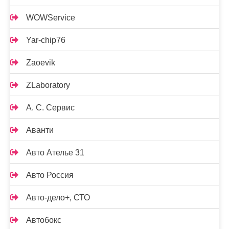
WOWService
Yar-chip76
Zaoevik
ZLaboratory
А. С. Сервис
Аванти
Авто Ателье 31
Авто Россия
Авто-дело+, СТО
Автобокс