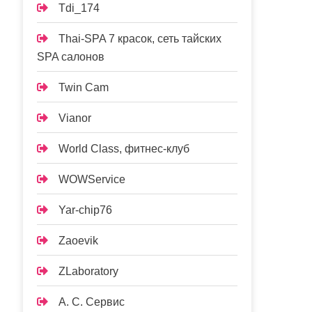
Tdi_174
Thai-SPA 7 красок, сеть тайских
SPA салонов
Twin Cam
Vianor
World Class, фитнес-клуб
WOWService
Yar-chip76
Zaoevik
ZLaboratory
А. С. Сервис