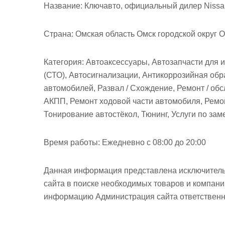
м
Название:
Ключавто, официальный дилер Nissa
о
м
Страна:
Омская область Омск городской округ О
у
Категория:
Автоаксессуары, Автозапчасти для 
(СТО), Автосигнализации, Антикоррозийная обр
автомобилей, Развал / Схождение, Ремонт / об
АКПП, Ремонт ходовой части автомобиля, Ремо
Тонирование автостёкол, Тюнинг, Услуги по за
Время работы:
Ежедневно с 08:00 до 20:00
Данная информация представлена исключитель
сайта в поиске необходимых товаров и компан
информацию Администрация сайта ответственно