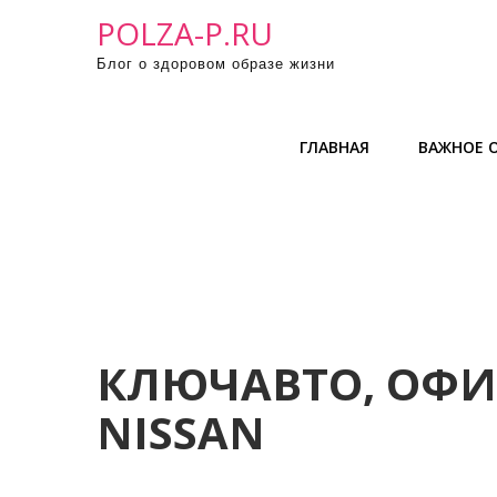
П
POLZA-P.RU
р
Блог о здоровом образе жизни
о
м
о
ГЛАВНАЯ
ВАЖНОЕ О
т
а
т
ь
к
с
о
д
КЛЮЧАВТО, ОФ
е
NISSAN
р
ж
и