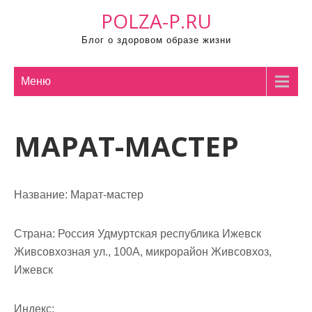
П
POLZA-P.RU
р
Блог о здоровом образе жизни
о
м
о
Меню
т
а
МАРАТ-МАСТЕР
т
ь
к
с
Название:
Марат-мастер
о
д
Страна:
Россия Удмуртская республика Ижевск
е
Живсовхозная ул., 100А, микрорайон Живсовхоз,
р
Ижевск
ж
и
Индекс: