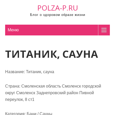
П
POLZA-P.RU
р
Блог о здоровом образе жизни
о
м
о
Меню
т
а
ТИТАНИК, САУНА
т
ь
к
с
Название:
Титаник, сауна
о
д
Страна:
Смоленская область Смоленск городской
е
округ Смоленск Заднепровский район Пивной
р
переулок, 8 ст1
ж
и
Категория:
Бани / Сауны