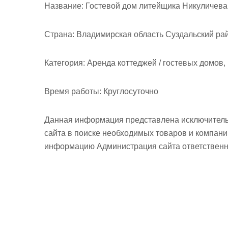
м
Название:
Гостевой дом литейщика Никуличева
о
м
Страна:
Владимирская область Суздальский рай
у
Категория:
Аренда коттеджей / гостевых домов,
Время работы:
Круглосуточно
Данная информация представлена исключитель
сайта в поиске необходимых товаров и компан
информацию Администрация сайта ответственно