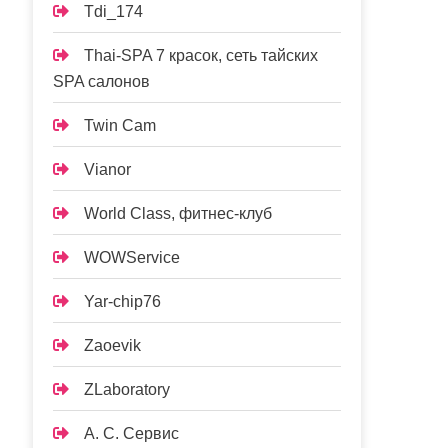
Tdi_174
Thai-SPA 7 красок, сеть тайских
SPA салонов
Twin Cam
Vianor
World Class, фитнес-клуб
WOWService
Yar-chip76
Zaoevik
ZLaboratory
А. С. Сервис