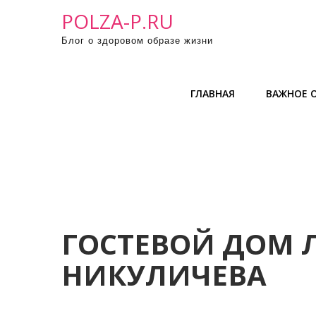
П
POLZA-P.RU
р
Блог о здоровом образе жизни
о
м
о
ГЛАВНАЯ
ВАЖНОЕ О
т
а
т
ь
к
с
о
д
ГОСТЕВОЙ ДОМ
е
НИКУЛИЧЕВА
р
ж
и