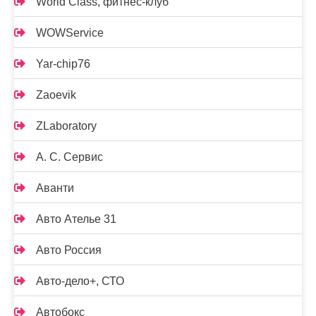
World Class, фитнес-клуб
WOWService
Yar-chip76
Zaoevik
ZLaboratory
А. С. Сервис
Аванти
Авто Ателье 31
Авто Россия
Авто-дело+, СТО
Автобокс