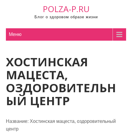
П
POLZA-P.RU
р
Блог о здоровом образе жизни
о
м
о
Меню
т
а
ХОСТИНСКАЯ
т
ь
МАЦЕСТА,
к
с
ОЗДОРОВИТЕЛЬН
о
ЫЙ ЦЕНТР
д
е
р
ж
Название:
Хостинская мацеста, оздоровительный
и
центр