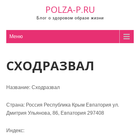
П
POLZA-P.RU
р
Блог о здоровом образе жизни
о
м
о
Меню
т
а
СХОДРАЗВАЛ
т
ь
к
с
Название:
Сходразвал
о
д
Страна:
Россия Республика Крым Евпатория ул.
е
Дмитрия Ульянова, 86, Евпатория 297408
р
ж
Индекс:
и