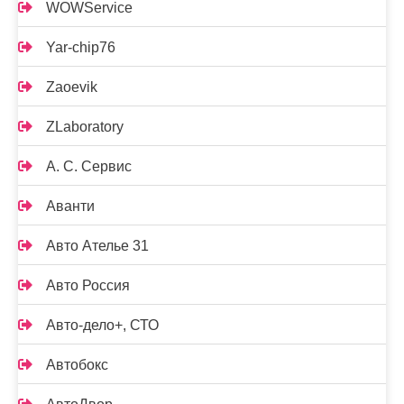
WOWService
Yar-chip76
Zaoevik
ZLaboratory
А. С. Сервис
Аванти
Авто Ателье 31
Авто Россия
Авто-дело+, СТО
Автобокс