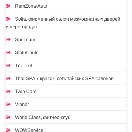
RemZona-Auto
Sofia, фирменный салон межкомнатных дверей
и перегородок
Specrtum
Status auto
Tdi_174
Thai-SPA 7 красок, сеть тайских SPA салонов
Twin Cam
Vianor
World Class, фитнес-клуб
WOWService