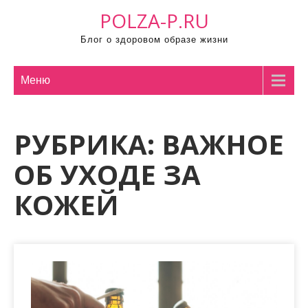
П
POLZA-P.RU
р
Блог о здоровом образе жизни
о
м
о
Меню
т
а
РУБРИКА:
ВАЖНОЕ
т
ь
ОБ УХОДЕ ЗА
к
с
КОЖЕЙ
о
д
е
р
ж
и