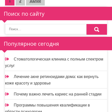
П
1
2
Далее
а
Поиск по сайту
г
и
н
Популярное сегодня
а
ц
Стоматологическая клиника с полным спектром
и
услуг
я
Лечение акне ретиноидами дома: как вернуть
з
коже красоту и здоровье
а
Почему важно лечить кариес на ранней стадии
п
Программы повышения квалификации в
области психологии