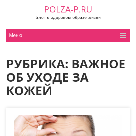
П
POLZA-P.RU
р
Блог о здоровом образе жизни
о
м
о
Меню
т
а
РУБРИКА:
ВАЖНОЕ
т
ь
ОБ УХОДЕ ЗА
к
с
КОЖЕЙ
о
д
е
р
ж
и