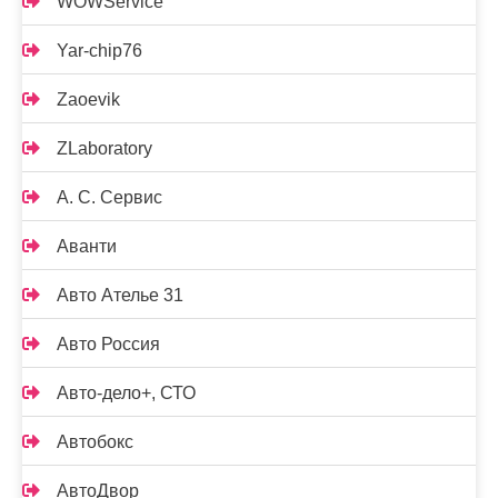
WOWService
Yar-chip76
Zaoevik
ZLaboratory
А. С. Сервис
Аванти
Авто Ателье 31
Авто Россия
Авто-дело+, СТО
Автобокс
АвтоДвор