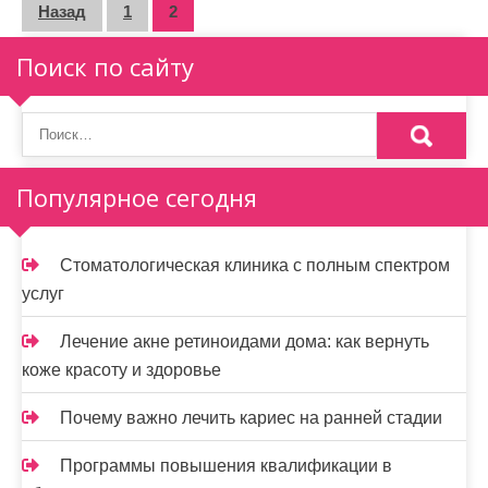
П
Назад
1
2
а
Поиск по сайту
г
и
н
Популярное сегодня
а
ц
Стоматологическая клиника с полным спектром
и
услуг
я
Лечение акне ретиноидами дома: как вернуть
з
коже красоту и здоровье
а
Почему важно лечить кариес на ранней стадии
п
Программы повышения квалификации в