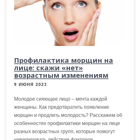
м
о
м
у
Профилактика морщин на
лице: скажи «нет»
возрастным изменениям
9 ИЮНЯ 2023
Молодое сияющее лицо – мечта каждой
женщины. Как предотвратить появление
морщин и продлить молодость? Расскажем об
особенностях профилактики морщин на лице
разных возрастных групп, которые помогут
нивелировать действие факторов,