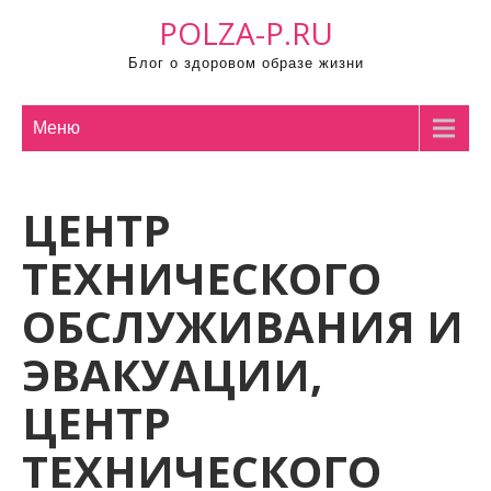
П
POLZA-P.RU
р
Блог о здоровом образе жизни
о
м
о
Меню
т
а
ЦЕНТР
т
ь
ТЕХНИЧЕСКОГО
к
с
ОБСЛУЖИВАНИЯ И
о
ЭВАКУАЦИИ,
д
е
ЦЕНТР
р
ж
ТЕХНИЧЕСКОГО
и