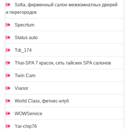
Sofia, фирменный салон межкомнатных дверей
и перегородок
Specrtum
Status auto
Tdi_174
Thai-SPA 7 красок, сеть тайских SPA салонов
Twin Cam
Vianor
World Class, фитнес-клуб
WOWService
Yar-chip76