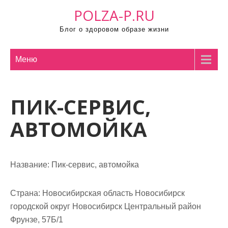
П
POLZA-P.RU
р
Блог о здоровом образе жизни
о
м
о
Меню
т
а
ПИК-СЕРВИС,
т
ь
АВТОМОЙКА
к
с
о
Название:
Пик-сервис, автомойка
д
е
р
Страна:
Новосибирская область Новосибирск
ж
городской округ Новосибирск Центральный район
и
Фрунзе, 57Б/1