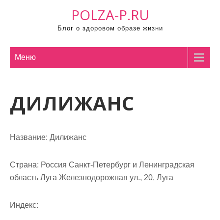
П
POLZA-P.RU
р
Блог о здоровом образе жизни
о
м
о
Меню
т
а
ДИЛИЖАНС
т
ь
к
с
Название:
Дилижанс
о
д
Страна:
Россия Санкт-Петербург и Ленинградская
е
область Луга Железнодорожная ул., 20, Луга
р
ж
Индекс:
и