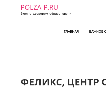
П
POLZA-P.RU
р
Блог о здоровом образе жизни
о
м
о
ГЛАВНАЯ
ВАЖНОЕ О
т
а
т
ь
к
с
о
д
ФЕЛИКС, ЦЕНТР
е
р
ж
и