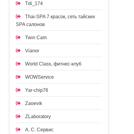
Tdi_174
Thai-SPA 7 красок, сеть тайских
SPA салонов
Twin Cam
Vianor
World Class, фитнес-клуб
WOWService
Yar-chip76
Zaoevik
ZLaboratory
А. С. Сервис