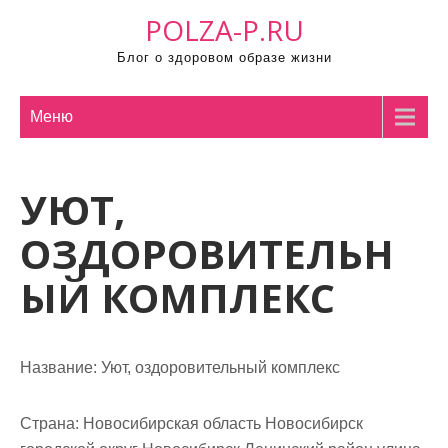
П
POLZA-P.RU
р
Блог о здоровом образе жизни
о
м
о
Меню
т
а
УЮТ,
т
ь
ОЗДОРОВИТЕЛЬН
к
с
ЫЙ КОМПЛЕКС
о
д
е
Название:
Уют, оздоровительный комплекс
р
ж
Страна:
Новосибирская область Новосибирск
и