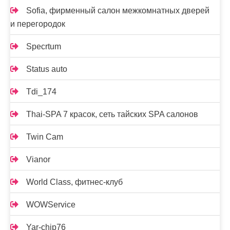
Sofia, фирменный салон межкомнатных дверей
и перегородок
Specrtum
Status auto
Tdi_174
Thai-SPA 7 красок, сеть тайских SPA салонов
Twin Cam
Vianor
World Class, фитнес-клуб
WOWService
Yar-chip76