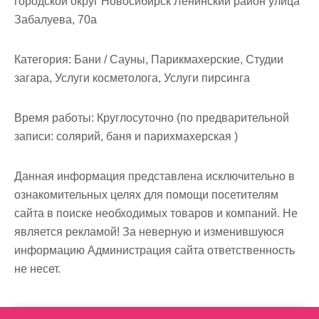
городской округ Новосибирск Ленинский район улица
м
Забалуева, 70а
о
м
Категория:
Бани / Сауны, Парикмахерские, Студии
у
загара, Услуги косметолога, Услуги пирсинга
Время работы:
Круглосуточно (по предварительной
записи: солярий, баня и парихмахерская )
Данная информация представлена исключительно в
ознакомительных целях для помощи посетителям
сайта в поиске необходимых товаров и компаний. Не
является рекламой! За неверную и изменившуюся
информацию Администрация сайта ответственность
не несет.