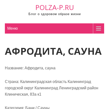
П
POLZA-P.RU
р
Блог о здоровом образе жизни
о
м
о
Меню
т
а
АФРОДИТА, САУНА
т
ь
к
с
Название:
Афродита, сауна
о
д
Страна:
Калининградская область Калининград
е
городской округ Калининград Ленинградский район
р
Клиническая, 83а к1
ж
и
Категория:
Бани / Сауны