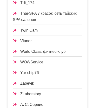
Tdi_174
Thai-SPA 7 красок, сеть тайских
SPA салонов
Twin Cam
Vianor
World Class, фитнес-клуб
WOWService
Yar-chip76
Zaoevik
ZLaboratory
А. С. Сервис