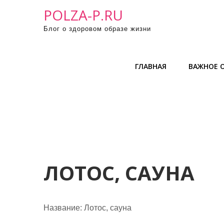
П
POLZA-P.RU
р
Блог о здоровом образе жизни
о
м
о
ГЛАВНАЯ
ВАЖНОЕ О
т
а
т
ь
к
с
о
д
ЛОТОС, САУНА
е
р
ж
Название:
Лотос, сауна
и