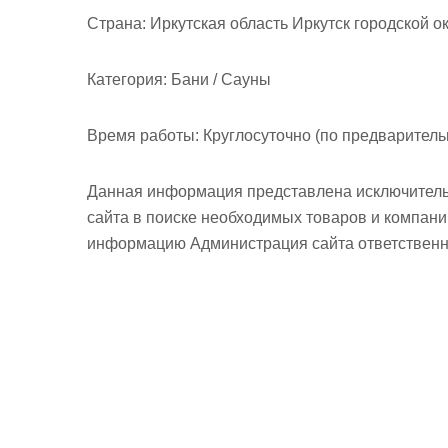
м
Страна:
Иркутская область Иркутск городской о
о
м
Категория:
Бани / Сауны
у
Время работы:
Круглосуточно (по предварительн
Данная информация представлена исключитель
сайта в поиске необходимых товаров и компан
информацию Администрация сайта ответственно