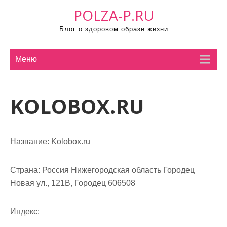
П
POLZA-P.RU
р
Блог о здоровом образе жизни
о
м
о
Меню
т
а
KOLOBOX.RU
т
ь
к
с
Название:
Kolobox.ru
о
д
Страна:
Россия Нижегородская область Городец
е
Новая ул., 121В, Городец 606508
р
ж
Индекс:
и