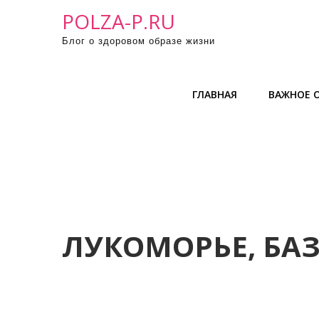
П
POLZA-P.RU
р
Блог о здоровом образе жизни
о
м
о
ГЛАВНАЯ
ВАЖНОЕ О
т
а
т
ь
к
с
о
д
ЛУКОМОРЬЕ, БА
е
р
ж
и