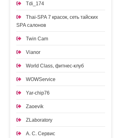
Tdi_174
Thai-SPA 7 красок, сеть тайских
SPA салонов
Twin Cam
Vianor
World Class, фитнес-клуб
WOWService
Yar-chip76
Zaoevik
ZLaboratory
А. С. Сервис