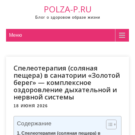
П
POLZA-P.RU
р
Блог о здоровом образе жизни
о
м
о
Меню
т
а
т
Спелеотерапия (соляная
ь
пещера) в санатории «Золотой
к
берег» — комплексное
с
оздоровление дыхательной и
о
нервной системы
д
е
18 ИЮНЯ 2026
р
ж
Содержание
и
Спелеотерапия (соляная пещера) в