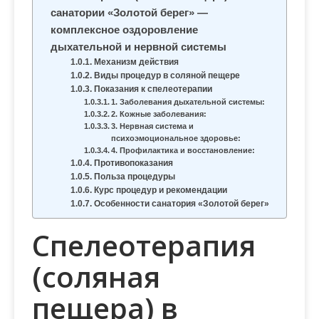
м
санатории «Золотой берег» —
о
комплексное оздоровление
м
дыхательной и нервной системы
у
Механизм действия
Виды процедур в соляной пещере
Показания к спелеотерапии
1. Заболевания дыхательной системы:
2. Кожные заболевания:
3. Нервная система и
психоэмоциональное здоровье:
4. Профилактика и восстановление:
Противопоказания
Польза процедуры
Курс процедур и рекомендации
Особенности санатория «Золотой берег»
Спелеотерапия
(соляная
пещера) в