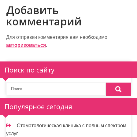
и
Добавить
г
комментарий
а
ц
Для отправки комментария вам необходимо
и
авторизоваться
.
я
п
Поиск по сайту
о
з
а
Популярное сегодня
п
и
Стоматологическая клиника с полным спектром
услуг