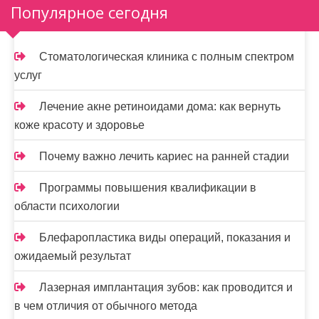
з
Популярное сегодня
а
п
Стоматологическая клиника с полным спектром
и
услуг
с
Лечение акне ретиноидами дома: как вернуть
я
коже красоту и здоровье
м
Почему важно лечить кариес на ранней стадии
Программы повышения квалификации в
области психологии
Блефаропластика виды операций, показания и
ожидаемый результат
Лазерная имплантация зубов: как проводится и
в чем отличия от обычного метода