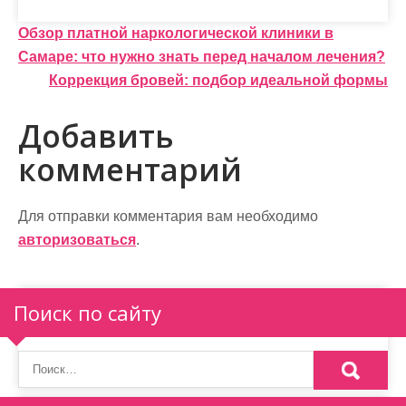
Н
Обзор платной наркологической клиники в
Самаре: что нужно знать перед началом лечения?
а
Коррекция бровей: подбор идеальной формы
в
Добавить
и
комментарий
г
а
Для отправки комментария вам необходимо
ц
авторизоваться
.
и
я
Поиск по сайту
п
о