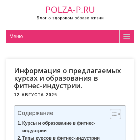
П
POLZA-P.RU
р
Блог о здоровом образе жизни
о
м
о
Меню
т
а
т
Информация о предлагаемых
ь
курсах и образования в
к
фитнес-индустрии.
с
о
12 АВГУСТА 2025
д
е
Содержание
р
Курсы и образование в фитнес-
ж
индустрии
и
Типы курсов в фитнес-индустрии