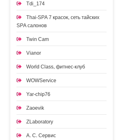
Tdi_174
Thai-SPA 7 красок, сеть тайских
SPA салонов
Twin Cam
Vianor
World Class, фитнес-клуб
WOWService
Yar-chip76
Zaoevik
ZLaboratory
А. С. Сервис