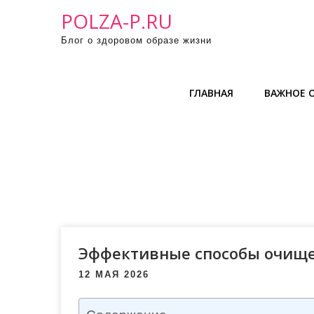
П
POLZA-P.RU
р
Блог о здоровом образе жизни
о
м
о
ГЛАВНАЯ
ВАЖНОЕ О
т
а
т
ь
к
с
о
д
е
Эффективные способы очище
р
12 МАЯ 2026
ж
и