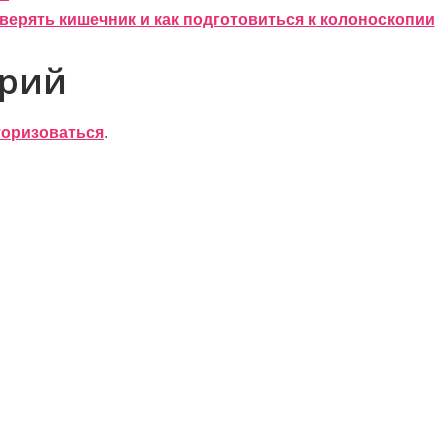
верять кишечник и как подготовиться к колоноскопии
арий
торизоваться
.