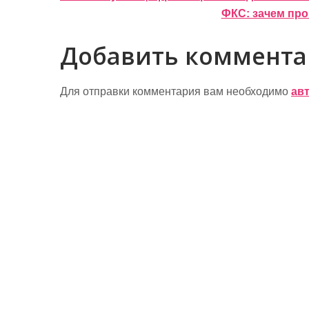
ФКС: зачем про
а
в
Добавить коммент
и
г
Для отправки комментария вам необходимо
ав
а
ц
и
я
п
о
з
а