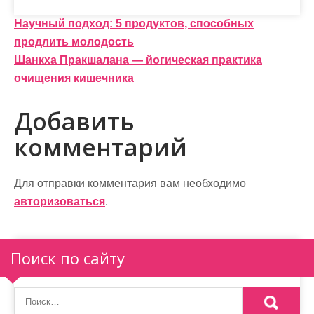
Н
Научный подход: 5 продуктов, способных
продлить молодость
а
Шанкха Пракшалана — йогическая практика
в
очищения кишечника
и
Добавить
г
комментарий
а
ц
Для отправки комментария вам необходимо
и
авторизоваться
.
я
п
Поиск по сайту
о
з