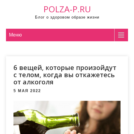
П
POLZA-P.RU
р
Блог о здоровом образе жизни
о
м
о
Меню
т
а
т
6 вещей, которые произойдут
ь
с телом, когда вы откажетесь
к
от алкоголя
с
о
5 МАЯ 2022
д
е
р
ж
и