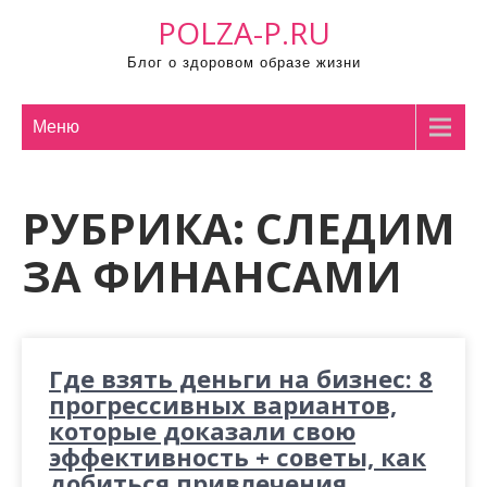
П
POLZA-P.RU
р
Блог о здоровом образе жизни
о
м
о
Меню
т
а
РУБРИКА:
СЛЕДИМ
т
ь
ЗА ФИНАНСАМИ
к
с
о
д
Где взять деньги на бизнес: 8
е
прогрессивных вариантов,
р
которые доказали свою
ж
эффективность + советы, как
и
добиться привлечения