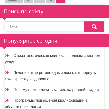
П
а
Поиск по сайту
г
и
н
Популярное сегодня
а
ц
Стоматологическая клиника с полным спектром
и
услуг
я
Лечение акне ретиноидами дома: как вернуть
з
коже красоту и здоровье
а
Почему важно лечить кариес на ранней стадии
п
Программы повышения квалификации в
и
области психологии