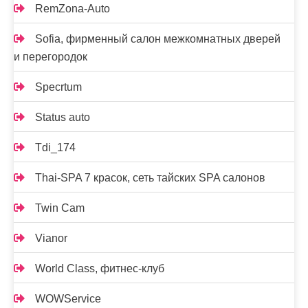
RemZona-Auto
Sofia, фирменный салон межкомнатных дверей
и перегородок
Specrtum
Status auto
Tdi_174
Thai-SPA 7 красок, сеть тайских SPA салонов
Twin Cam
Vianor
World Class, фитнес-клуб
WOWService